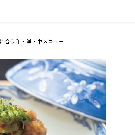
SNS
い｣に合う和・洋・中メニュー